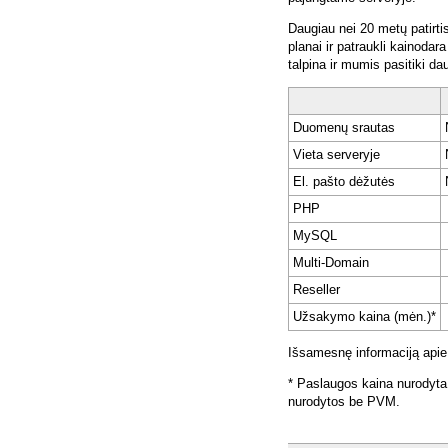
Daugiau nei 20 metų patirti
planai ir patraukli kainoda
talpina ir mumis pasitiki da
Duomenų srautas
Vieta serveryje
El. pašto dėžutės
PHP
MySQL
Multi-Domain
Reseller
Užsakymo kaina (mėn.)*
Išsamesnę informaciją apie
* Paslaugos kaina nurodyta
nurodytos be PVM.