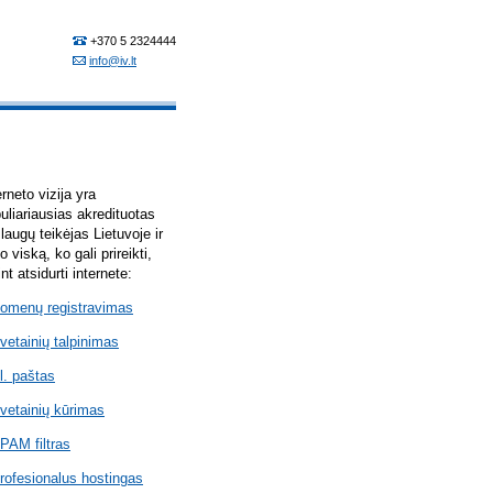
erneto vizija yra
uliariausias akredituotas
laugų teikėjas Lietuvoje ir
lo viską, ko gali prireikti,
int atsidurti internete:
omenų registravimas
vetainių talpinimas
l. paštas
vetainių kūrimas
PAM filtras
rofesionalus hostingas