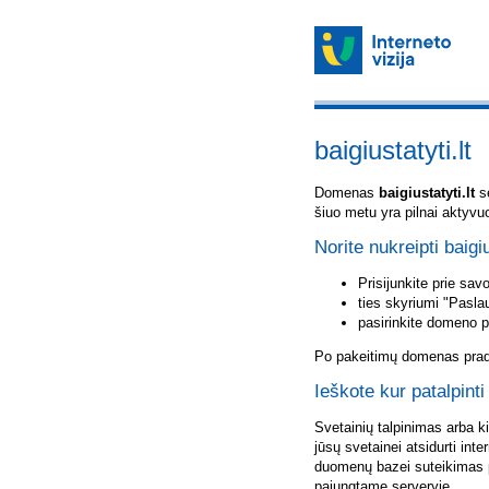
baigiustatyti.lt
Domenas
baigiustatyti.lt
sė
šiuo metu yra pilnai aktyvu
Norite nukreipti baigiu
Prisijunkite prie sa
ties skyriumi "Pasla
pasirinkite domeno 
Po pakeitimų domenas pradė
Ieškote kur patalpinti 
Svetainių talpinimas arba k
jūsų svetainei atsidurti inte
duomenų bazei suteikimas p
pajungtame serveryje.