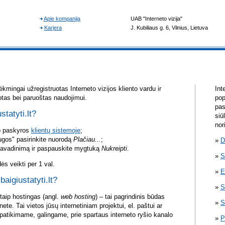
kmingai užregistruotas Interneto vizijos kliento vardu ir
Int
otas bei paruoštas naudojimui.
pop
pas
statyti.lt?
siū
nor
vo paskyros
klientų sistemoje
;
ugos" pasirinkite nuorodą
Plačiau...
;
D
pavadinimą ir paspauskite mygtuką
Nukreipti
.
S
s veikti per 1 val.
E
baigiustatyti.lt?
S
itaip hostingas (angl.
web hosting
) – tai pagrindinis būdas
S
rnete. Tai vietos jūsų internetiniam projektui, el. paštui ar
atikimame, galingame, prie spartaus interneto ryšio kanalo
P