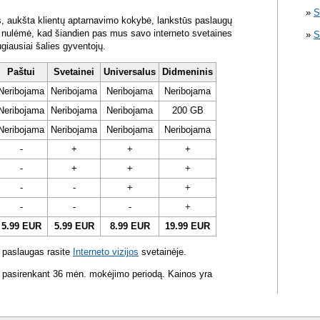
S
s, aukšta klientų aptarnavimo kokybė, lankstūs paslaugų
ra nulėmė, kad šiandien pas mus savo interneto svetaines
S
ugiausiai šalies gyventojų.
Paštui
Svetainei
Universalus
Didmeninis
Neribojama
Neribojama
Neribojama
Neribojama
Neribojama
Neribojama
Neribojama
200 GB
Neribojama
Neribojama
Neribojama
Neribojama
-
+
+
+
-
+
+
+
-
-
+
+
-
-
-
+
5.99 EUR
5.99 EUR
8.99 EUR
19.99 EUR
 paslaugas rasite
Interneto vizijos
svetainėje.
 pasirenkant 36 mėn. mokėjimo periodą. Kainos yra