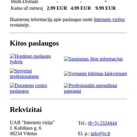
Multi-Domain
-
-
+
Kaina už mėnesį
2.99 EUR
4.99 EUR
9.99 EUR
Išsamesnę informaciją apie paslaugas rasite
Interneto vizijos
svetainėje.
Kitos paslaugos
Rekvizitai
UAB "Interneto vizija"
Tel.:
(8~5) 2324444
J. Kubiliaus g. 6
08234 Vilnius
El. p.:
info@iv.lt