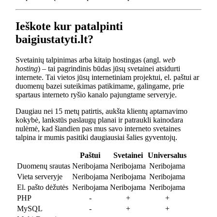
Ieškote kur patalpinti
baigiustatyti.lt?
Svetainių talpinimas arba kitaip hostingas (angl.
web
hosting
) – tai pagrindinis būdas jūsų svetainei atsidurti
internete. Tai vietos jūsų internetiniam projektui, el. paštui ar
duomenų bazei suteikimas patikimame, galingame, prie
spartaus interneto ryšio kanalo pajungtame serveryje.
Daugiau nei 15 metų patirtis, aukšta klientų aptarnavimo
kokybė, lankstūs paslaugų planai ir patraukli kainodara
nulėmė, kad šiandien pas mus savo interneto svetaines
talpina ir mumis pasitiki daugiausiai šalies gyventojų.
Paštui
Svetainei
Universalus
Duomenų srautas
Neribojama
Neribojama
Neribojama
Vieta serveryje
Neribojama
Neribojama
Neribojama
El. pašto dėžutės
Neribojama
Neribojama
Neribojama
PHP
-
+
+
MySQL
-
+
+