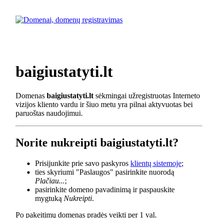
baigiustatyti.lt
Domenas
baigiustatyti.lt
sėkmingai užregistruotas Interneto
vizijos kliento vardu ir šiuo metu yra pilnai aktyvuotas bei
paruoštas naudojimui.
Norite nukreipti baigiustatyti.lt?
Prisijunkite prie savo paskyros
klientų sistemoje
;
ties skyriumi "Paslaugos" pasirinkite nuorodą
Plačiau...
;
pasirinkite domeno pavadinimą ir paspauskite
mygtuką
Nukreipti
.
Po pakeitimų domenas pradės veikti per 1 val.