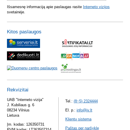
Išsamesnę informaciją apie paslaugas rasite
Interneto vizijos
svetainėje.
Kitos paslaugos
Rekvizitai
UAB "Interneto vizija"
Tel.:
(8~5) 2324444
J. Kubiliaus g. 6
08234 Vilnius
El. p.:
info@iv.lt
Lietuva
Klientų sistema
Įm. kodas: 126350731
Paštas per naršyklę
PVM kodas: LT263507314