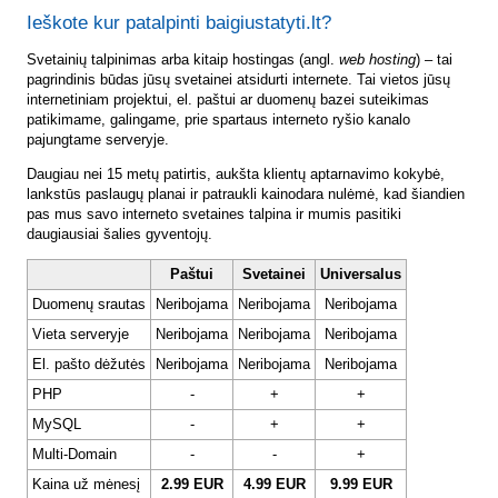
Ieškote kur patalpinti baigiustatyti.lt?
Svetainių talpinimas arba kitaip hostingas (angl.
web hosting
) – tai
pagrindinis būdas jūsų svetainei atsidurti internete. Tai vietos jūsų
internetiniam projektui, el. paštui ar duomenų bazei suteikimas
patikimame, galingame, prie spartaus interneto ryšio kanalo
pajungtame serveryje.
Daugiau nei 15 metų patirtis, aukšta klientų aptarnavimo kokybė,
lankstūs paslaugų planai ir patraukli kainodara nulėmė, kad šiandien
pas mus savo interneto svetaines talpina ir mumis pasitiki
daugiausiai šalies gyventojų.
Paštui
Svetainei
Universalus
Duomenų srautas
Neribojama
Neribojama
Neribojama
Vieta serveryje
Neribojama
Neribojama
Neribojama
El. pašto dėžutės
Neribojama
Neribojama
Neribojama
PHP
-
+
+
MySQL
-
+
+
Multi-Domain
-
-
+
Kaina už mėnesį
2.99 EUR
4.99 EUR
9.99 EUR