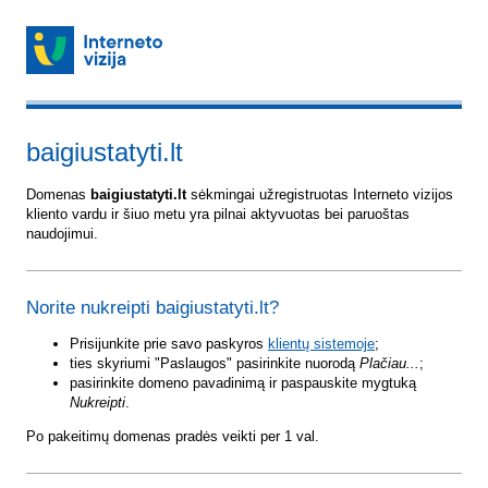
baigiustatyti.lt
Domenas
baigiustatyti.lt
sėkmingai užregistruotas Interneto vizijos
kliento vardu ir šiuo metu yra pilnai aktyvuotas bei paruoštas
naudojimui.
Norite nukreipti baigiustatyti.lt?
Prisijunkite prie savo paskyros
klientų sistemoje
;
ties skyriumi "Paslaugos" pasirinkite nuorodą
Plačiau...
;
pasirinkite domeno pavadinimą ir paspauskite mygtuką
Nukreipti
.
Po pakeitimų domenas pradės veikti per 1 val.