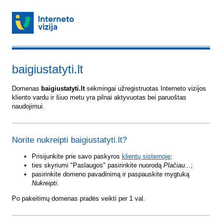
baigiustatyti.lt
Domenas
baigiustatyti.lt
sėkmingai užregistruotas Interneto vizijos
kliento vardu ir šiuo metu yra pilnai aktyvuotas bei paruoštas
naudojimui.
Norite nukreipti baigiustatyti.lt?
Prisijunkite prie savo paskyros
klientų sistemoje
;
ties skyriumi "Paslaugos" pasirinkite nuorodą
Plačiau...
;
pasirinkite domeno pavadinimą ir paspauskite mygtuką
Nukreipti
.
Po pakeitimų domenas pradės veikti per 1 val.