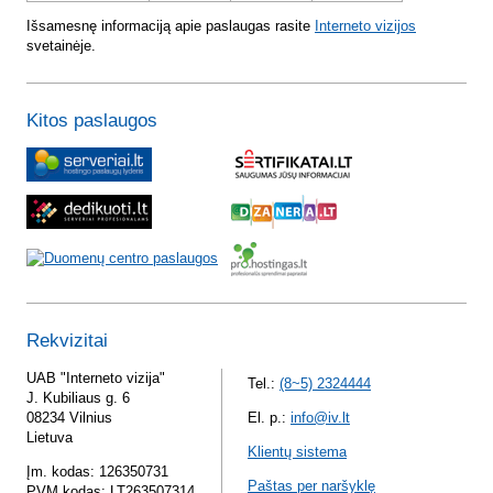
Išsamesnę informaciją apie paslaugas rasite
Interneto vizijos
svetainėje.
Kitos paslaugos
Rekvizitai
UAB "Interneto vizija"
Tel.:
(8~5) 2324444
J. Kubiliaus g. 6
08234 Vilnius
El. p.:
info@iv.lt
Lietuva
Klientų sistema
Įm. kodas: 126350731
Paštas per naršyklę
PVM kodas: LT263507314