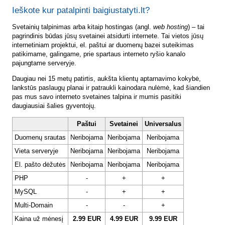
Ieškote kur patalpinti baigiustatyti.lt?
Svetainių talpinimas arba kitaip hostingas (angl.
web hosting
) – tai
pagrindinis būdas jūsų svetainei atsidurti internete. Tai vietos jūsų
internetiniam projektui, el. paštui ar duomenų bazei suteikimas
patikimame, galingame, prie spartaus interneto ryšio kanalo
pajungtame serveryje.
Daugiau nei 15 metų patirtis, aukšta klientų aptarnavimo kokybė,
lankstūs paslaugų planai ir patraukli kainodara nulėmė, kad šiandien
pas mus savo interneto svetaines talpina ir mumis pasitiki
daugiausiai šalies gyventojų.
Paštui
Svetainei
Universalus
Duomenų srautas
Neribojama
Neribojama
Neribojama
Vieta serveryje
Neribojama
Neribojama
Neribojama
El. pašto dėžutės
Neribojama
Neribojama
Neribojama
PHP
-
+
+
MySQL
-
+
+
Multi-Domain
-
-
+
Kaina už mėnesį
2.99 EUR
4.99 EUR
9.99 EUR