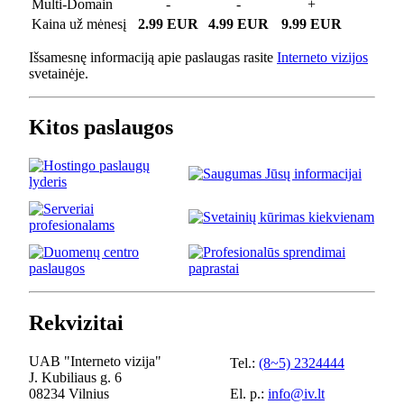
Multi-Domain
-
-
+
Kaina už mėnesį
2.99 EUR
4.99 EUR
9.99 EUR
Išsamesnę informaciją apie paslaugas rasite
Interneto vizijos
svetainėje.
Kitos paslaugos
Rekvizitai
UAB "Interneto vizija"
Tel.:
(8~5) 2324444
J. Kubiliaus g. 6
08234 Vilnius
El. p.:
info@iv.lt