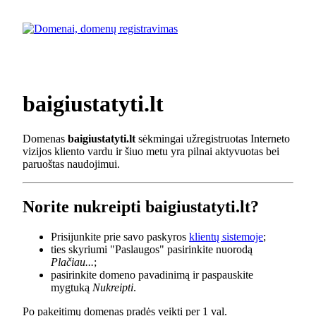
baigiustatyti.lt
Domenas
baigiustatyti.lt
sėkmingai užregistruotas Interneto
vizijos kliento vardu ir šiuo metu yra pilnai aktyvuotas bei
paruoštas naudojimui.
Norite nukreipti baigiustatyti.lt?
Prisijunkite prie savo paskyros
klientų sistemoje
;
ties skyriumi "Paslaugos" pasirinkite nuorodą
Plačiau...
;
pasirinkite domeno pavadinimą ir paspauskite
mygtuką
Nukreipti
.
Po pakeitimų domenas pradės veikti per 1 val.