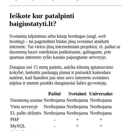
Ieškote kur patalpinti
baigiustatyti.lt?
Svetainių talpinimas arba kitaip hostingas (angl.
web
hosting
) – tai pagrindinis būdas jūsų svetainei atsidurti
internete. Tai vietos jūsų internetiniam projektui, el. paštui ar
duomenų bazei suteikimas patikimame, galingame, prie
spartaus interneto ryšio kanalo pajungtame serveryje.
Daugiau nei 15 metų patirtis, aukšta klientų aptarnavimo
kokybė, lankstūs paslaugų planai ir patraukli kainodara
nulėmė, kad šiandien pas mus savo interneto svetaines
talpina ir mumis pasitiki daugiausiai šalies gyventojų.
Paštui
Svetainei
Universalus
Duomenų srautas
Neribojama
Neribojama
Neribojama
Vieta serveryje
Neribojama
Neribojama
Neribojama
El. pašto dėžutės
Neribojama
Neribojama
Neribojama
PHP
-
+
+
MySQL
-
+
+