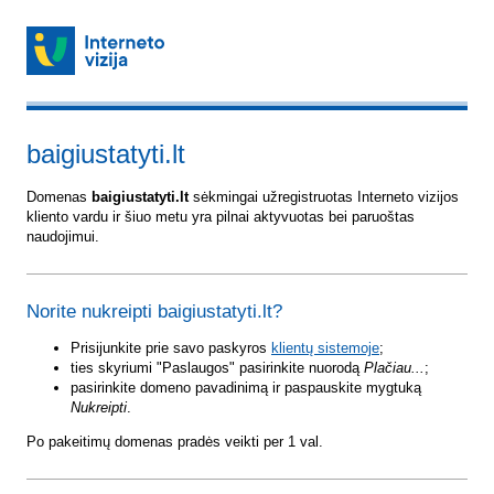
baigiustatyti.lt
Domenas
baigiustatyti.lt
sėkmingai užregistruotas Interneto vizijos
kliento vardu ir šiuo metu yra pilnai aktyvuotas bei paruoštas
naudojimui.
Norite nukreipti baigiustatyti.lt?
Prisijunkite prie savo paskyros
klientų sistemoje
;
ties skyriumi "Paslaugos" pasirinkite nuorodą
Plačiau...
;
pasirinkite domeno pavadinimą ir paspauskite mygtuką
Nukreipti
.
Po pakeitimų domenas pradės veikti per 1 val.