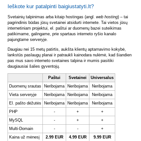
Ieškote kur patalpinti baigiustatyti.lt?
Svetainių talpinimas arba kitaip hostingas (angl.
web hosting
) – tai
pagrindinis būdas jūsų svetainei atsidurti internete. Tai vietos jūsų
internetiniam projektui, el. paštui ar duomenų bazei suteikimas
patikimame, galingame, prie spartaus interneto ryšio kanalo
pajungtame serveryje.
Daugiau nei 15 metų patirtis, aukšta klientų aptarnavimo kokybė,
lankstūs paslaugų planai ir patraukli kainodara nulėmė, kad šiandien
pas mus savo interneto svetaines talpina ir mumis pasitiki
daugiausiai šalies gyventojų.
Paštui
Svetainei
Universalus
Duomenų srautas
Neribojama
Neribojama
Neribojama
Vieta serveryje
Neribojama
Neribojama
Neribojama
El. pašto dėžutės
Neribojama
Neribojama
Neribojama
PHP
-
+
+
MySQL
-
+
+
Multi-Domain
-
-
+
Kaina už mėnesį
2.99 EUR
4.99 EUR
9.99 EUR