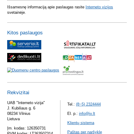
Išsamesnę informaciją apie paslaugas rasite
Interneto vizijos
svetainėje.
Kitos paslaugos
Rekvizitai
UAB "Interneto vizija"
Tel.:
(8~5) 2324444
J. Kubiliaus g. 6
08234 Vilnius
El. p.:
info@iv.lt
Lietuva
Klientų sistema
Įm. kodas: 126350731
Paštas per naršyklę
PVM kodas: LT263507314