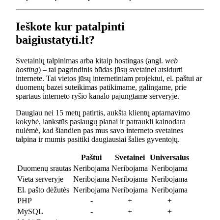
Ieškote kur patalpinti
baigiustatyti.lt?
Svetainių talpinimas arba kitaip hostingas (angl.
web
hosting
) – tai pagrindinis būdas jūsų svetainei atsidurti
internete. Tai vietos jūsų internetiniam projektui, el. paštui ar
duomenų bazei suteikimas patikimame, galingame, prie
spartaus interneto ryšio kanalo pajungtame serveryje.
Daugiau nei 15 metų patirtis, aukšta klientų aptarnavimo
kokybė, lankstūs paslaugų planai ir patraukli kainodara
nulėmė, kad šiandien pas mus savo interneto svetaines
talpina ir mumis pasitiki daugiausiai šalies gyventojų.
Paštui
Svetainei
Universalus
Duomenų srautas
Neribojama
Neribojama
Neribojama
Vieta serveryje
Neribojama
Neribojama
Neribojama
El. pašto dėžutės
Neribojama
Neribojama
Neribojama
PHP
-
+
+
MySQL
-
+
+