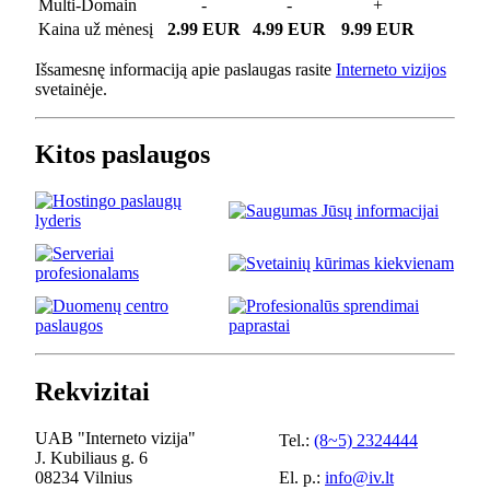
Multi-Domain
-
-
+
Kaina už mėnesį
2.99 EUR
4.99 EUR
9.99 EUR
Išsamesnę informaciją apie paslaugas rasite
Interneto vizijos
svetainėje.
Kitos paslaugos
Rekvizitai
UAB "Interneto vizija"
Tel.:
(8~5) 2324444
J. Kubiliaus g. 6
08234 Vilnius
El. p.:
info@iv.lt