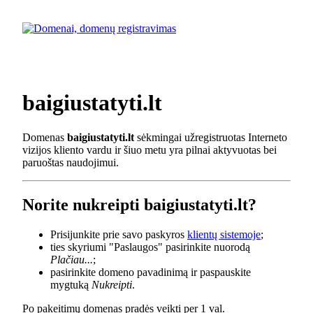
baigiustatyti.lt
Domenas
baigiustatyti.lt
sėkmingai užregistruotas Interneto
vizijos kliento vardu ir šiuo metu yra pilnai aktyvuotas bei
paruoštas naudojimui.
Norite nukreipti baigiustatyti.lt?
Prisijunkite prie savo paskyros
klientų sistemoje
;
ties skyriumi "Paslaugos" pasirinkite nuorodą
Plačiau...
;
pasirinkite domeno pavadinimą ir paspauskite
mygtuką
Nukreipti
.
Po pakeitimų domenas pradės veikti per 1 val.