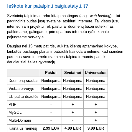
Ieškote kur patalpinti baigiustatyti.lt?
Svetainių talpinimas arba kitaip hostingas (angl.
web hosting
) – tai
pagrindinis būdas jūsų svetainei atsidurti internete. Tai vietos jūsų
internetiniam projektui, el. paštui ar duomenų bazei suteikimas
patikimame, galingame, prie spartaus interneto ryšio kanalo
pajungtame serveryje.
Daugiau nei 15 metų patirtis, aukšta klientų aptarnavimo kokybė,
lankstūs paslaugų planai ir patraukli kainodara nulėmė, kad šiandien
pas mus savo interneto svetaines talpina ir mumis pasitiki
daugiausiai šalies gyventojų.
Paštui
Svetainei
Universalus
Duomenų srautas
Neribojama
Neribojama
Neribojama
Vieta serveryje
Neribojama
Neribojama
Neribojama
El. pašto dėžutės
Neribojama
Neribojama
Neribojama
PHP
-
+
+
MySQL
-
+
+
Multi-Domain
-
-
+
Kaina už mėnesį
2.99 EUR
4.99 EUR
9.99 EUR