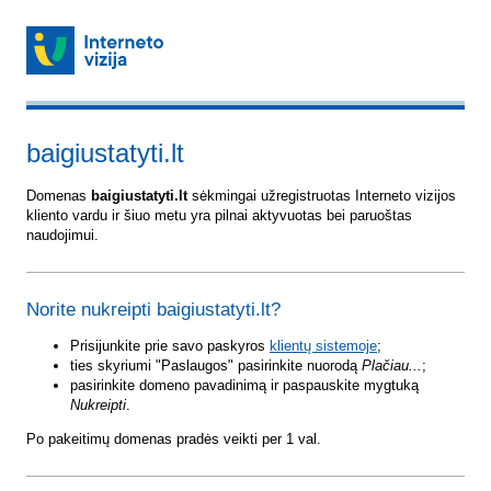
baigiustatyti.lt
Domenas
baigiustatyti.lt
sėkmingai užregistruotas Interneto vizijos
kliento vardu ir šiuo metu yra pilnai aktyvuotas bei paruoštas
naudojimui.
Norite nukreipti baigiustatyti.lt?
Prisijunkite prie savo paskyros
klientų sistemoje
;
ties skyriumi "Paslaugos" pasirinkite nuorodą
Plačiau...
;
pasirinkite domeno pavadinimą ir paspauskite mygtuką
Nukreipti
.
Po pakeitimų domenas pradės veikti per 1 val.