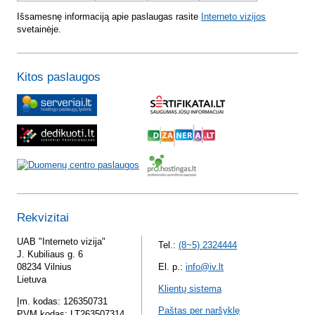
Išsamesnę informaciją apie paslaugas rasite
Interneto vizijos
svetainėje.
Kitos paslaugos
Rekvizitai
UAB "Interneto vizija"
Tel.:
(8~5) 2324444
J. Kubiliaus g. 6
08234 Vilnius
El. p.:
info@iv.lt
Lietuva
Klientų sistema
Įm. kodas: 126350731
Paštas per naršyklę
PVM kodas: LT263507314