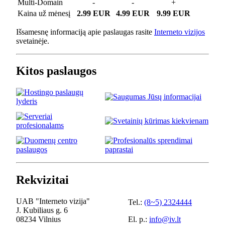
Multi-Domain
-
-
+
Kaina už mėnesį
2.99 EUR
4.99 EUR
9.99 EUR
Išsamesnę informaciją apie paslaugas rasite
Interneto vizijos
svetainėje.
Kitos paslaugos
Rekvizitai
UAB "Interneto vizija"
Tel.:
(8~5) 2324444
J. Kubiliaus g. 6
08234 Vilnius
El. p.:
info@iv.lt