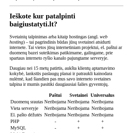
Ieškote kur patalpinti
baigiustatyti.lt?
Svetainių talpinimas arba kitaip hostingas (angl.
web
hosting
) – tai pagrindinis būdas jūsų svetainei atsidurti
internete. Tai vietos jūsų internetiniam projektui, el. paštui ar
duomenų bazei suteikimas patikimame, galingame, prie
spartaus interneto ryšio kanalo pajungtame serveryje.
Daugiau nei 15 metų patirtis, aukšta klientų aptarnavimo
kokybė, lankstūs paslaugų planai ir patraukli kainodara
nulėmė, kad šiandien pas mus savo interneto svetaines
talpina ir mumis pasitiki daugiausiai šalies gyventojų.
Paštui
Svetainei
Universalus
Duomenų srautas
Neribojama
Neribojama
Neribojama
Vieta serveryje
Neribojama
Neribojama
Neribojama
El. pašto dėžutės
Neribojama
Neribojama
Neribojama
PHP
-
+
+
MySQL
-
+
+