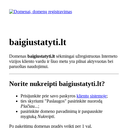
baigiustatyti.lt
Domenas
baigiustatyti.lt
sėkmingai užregistruotas Interneto
vizijos kliento vardu ir šiuo metu yra pilnai aktyvuotas bei
paruoštas naudojimui.
Norite nukreipti baigiustatyti.lt?
Prisijunkite prie savo paskyros
klientų sistemoje
;
ties skyriumi "Paslaugos" pasirinkite nuorodą
Plačiau...
;
pasirinkite domeno pavadinimą ir paspauskite
mygtuką
Nukreipti
.
Po pakeitimų domenas pradės veikti per 1 val.