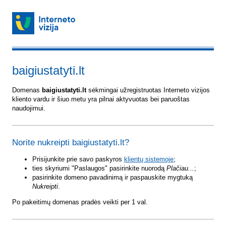
baigiustatyti.lt
Domenas
baigiustatyti.lt
sėkmingai užregistruotas Interneto vizijos
kliento vardu ir šiuo metu yra pilnai aktyvuotas bei paruoštas
naudojimui.
Norite nukreipti baigiustatyti.lt?
Prisijunkite prie savo paskyros
klientų sistemoje
;
ties skyriumi "Paslaugos" pasirinkite nuorodą
Plačiau...
;
pasirinkite domeno pavadinimą ir paspauskite mygtuką
Nukreipti
.
Po pakeitimų domenas pradės veikti per 1 val.