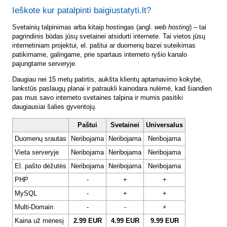
Ieškote kur patalpinti baigiustatyti.lt?
Svetainių talpinimas arba kitaip hostingas (angl.
web hosting
) – tai
pagrindinis būdas jūsų svetainei atsidurti internete. Tai vietos jūsų
internetiniam projektui, el. paštui ar duomenų bazei suteikimas
patikimame, galingame, prie spartaus interneto ryšio kanalo
pajungtame serveryje.
Daugiau nei 15 metų patirtis, aukšta klientų aptarnavimo kokybė,
lankstūs paslaugų planai ir patraukli kainodara nulėmė, kad šiandien
pas mus savo interneto svetaines talpina ir mumis pasitiki
daugiausiai šalies gyventojų.
Paštui
Svetainei
Universalus
Duomenų srautas
Neribojama
Neribojama
Neribojama
Vieta serveryje
Neribojama
Neribojama
Neribojama
El. pašto dėžutės
Neribojama
Neribojama
Neribojama
PHP
-
+
+
MySQL
-
+
+
Multi-Domain
-
-
+
Kaina už mėnesį
2.99 EUR
4.99 EUR
9.99 EUR