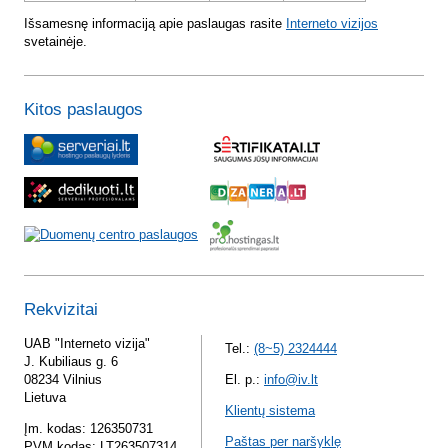
Išsamesnę informaciją apie paslaugas rasite
Interneto vizijos
svetainėje.
Kitos paslaugos
Rekvizitai
UAB "Interneto vizija"
Tel.:
(8~5) 2324444
J. Kubiliaus g. 6
08234 Vilnius
El. p.:
info@iv.lt
Lietuva
Klientų sistema
Įm. kodas: 126350731
Paštas per naršyklę
PVM kodas: LT263507314