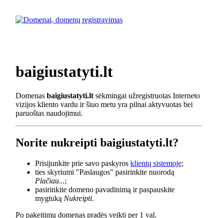
baigiustatyti.lt
Domenas
baigiustatyti.lt
sėkmingai užregistruotas Interneto
vizijos kliento vardu ir šiuo metu yra pilnai aktyvuotas bei
paruoštas naudojimui.
Norite nukreipti baigiustatyti.lt?
Prisijunkite prie savo paskyros
klientų sistemoje
;
ties skyriumi "Paslaugos" pasirinkite nuorodą
Plačiau...
;
pasirinkite domeno pavadinimą ir paspauskite
mygtuką
Nukreipti
.
Po pakeitimų domenas pradės veikti per 1 val.