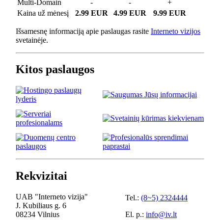
Multi-Domain
-
-
+
Kaina už mėnesį
2.99 EUR
4.99 EUR
9.99 EUR
Išsamesnę informaciją apie paslaugas rasite
Interneto vizijos
svetainėje.
Kitos paslaugos
Rekvizitai
UAB "Interneto vizija"
Tel.:
(8~5) 2324444
J. Kubiliaus g. 6
08234 Vilnius
El. p.:
info@iv.lt