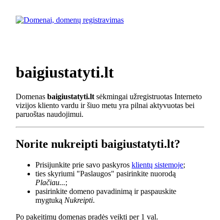
baigiustatyti.lt
Domenas
baigiustatyti.lt
sėkmingai užregistruotas Interneto
vizijos kliento vardu ir šiuo metu yra pilnai aktyvuotas bei
paruoštas naudojimui.
Norite nukreipti baigiustatyti.lt?
Prisijunkite prie savo paskyros
klientų sistemoje
;
ties skyriumi "Paslaugos" pasirinkite nuorodą
Plačiau...
;
pasirinkite domeno pavadinimą ir paspauskite
mygtuką
Nukreipti
.
Po pakeitimų domenas pradės veikti per 1 val.