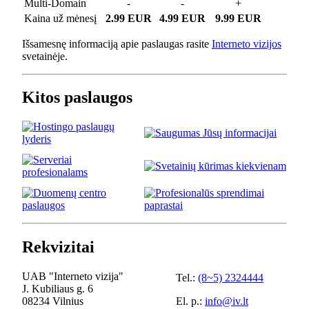
Multi-Domain
-
-
+
Kaina už mėnesį
2.99 EUR
4.99 EUR
9.99 EUR
Išsamesnę informaciją apie paslaugas rasite
Interneto vizijos
svetainėje.
Kitos paslaugos
Rekvizitai
UAB "Interneto vizija"
Tel.:
(8~5) 2324444
J. Kubiliaus g. 6
08234 Vilnius
El. p.:
info@iv.lt