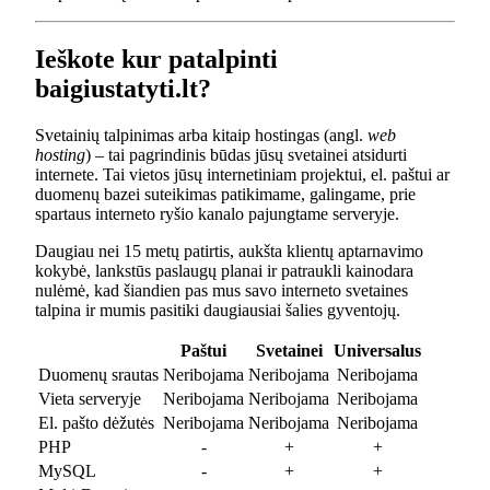
Ieškote kur patalpinti
baigiustatyti.lt?
Svetainių talpinimas arba kitaip hostingas (angl.
web
hosting
) – tai pagrindinis būdas jūsų svetainei atsidurti
internete. Tai vietos jūsų internetiniam projektui, el. paštui ar
duomenų bazei suteikimas patikimame, galingame, prie
spartaus interneto ryšio kanalo pajungtame serveryje.
Daugiau nei 15 metų patirtis, aukšta klientų aptarnavimo
kokybė, lankstūs paslaugų planai ir patraukli kainodara
nulėmė, kad šiandien pas mus savo interneto svetaines
talpina ir mumis pasitiki daugiausiai šalies gyventojų.
Paštui
Svetainei
Universalus
Duomenų srautas
Neribojama
Neribojama
Neribojama
Vieta serveryje
Neribojama
Neribojama
Neribojama
El. pašto dėžutės
Neribojama
Neribojama
Neribojama
PHP
-
+
+
MySQL
-
+
+