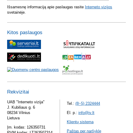
Išsamesnę informaciją apie paslaugas rasite
Interneto vizijos
svetainėje.
Kitos paslaugos
Rekvizitai
UAB "Interneto vizija"
Tel.:
(8~5) 2324444
J. Kubiliaus g. 6
08234 Vilnius
El. p.:
info@iv.lt
Lietuva
Klientų sistema
Įm. kodas: 126350731
Paštas per naršyklę
PVM kodas: LT263507314