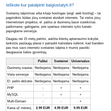
Ieškote kur patalpinti baigiustatyti.lt?
Svetainių talpinimas arba kitaip hostingas (angl.
web hosting
) – tai
pagrindinis būdas jūsų svetainei atsidurti internete. Tai vietos jūsų
internetiniam projektui, el. paštui ar duomenų bazei suteikimas
patikimame, galingame, prie spartaus interneto ryšio kanalo
pajungtame serveryje.
Daugiau nei 15 metų patirtis, aukšta klientų aptarnavimo kokybė,
lankstūs paslaugų planai ir patraukli kainodara nulėmė, kad šiandien
pas mus savo interneto svetaines talpina ir mumis pasitiki
daugiausiai šalies gyventojų.
Paštui
Svetainei
Universalus
Duomenų srautas
Neribojama
Neribojama
Neribojama
Vieta serveryje
Neribojama
Neribojama
Neribojama
El. pašto dėžutės
Neribojama
Neribojama
Neribojama
PHP
-
+
+
MySQL
-
+
+
Multi-Domain
-
-
+
Kaina už mėnesį
2.99 EUR
4.99 EUR
9.99 EUR