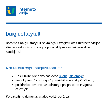
baigiustatyti.lt
Domenas
baigiustatyti.lt
sėkmingai užregistruotas Interneto vizijos
kliento vardu ir šiuo metu yra pilnai aktyvuotas bei paruoštas
naudojimui.
Norite nukreipti baigiustatyti.lt?
Prisijunkite prie savo paskyros
klientų sistemoje
;
ties skyriumi "Paslaugos" pasirinkite nuorodą
Plačiau...
;
pasirinkite domeno pavadinimą ir paspauskite mygtuką
Nukreipti
.
Po pakeitimų domenas pradės veikti per 1 val.