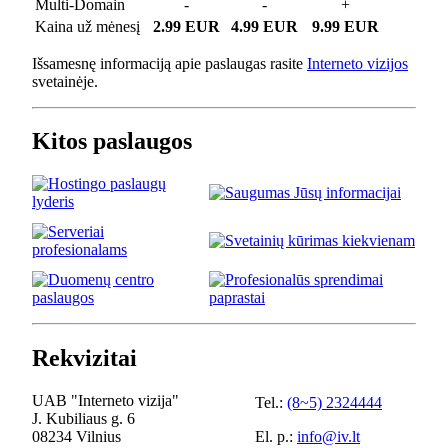
Multi-Domain
-
-
+
Kaina už mėnesį
2.99 EUR
4.99 EUR
9.99 EUR
Išsamesnę informaciją apie paslaugas rasite
Interneto vizijos
svetainėje.
Kitos paslaugos
Rekvizitai
UAB "Interneto vizija"
Tel.:
(8~5) 2324444
J. Kubiliaus g. 6
08234 Vilnius
El. p.:
info@iv.lt