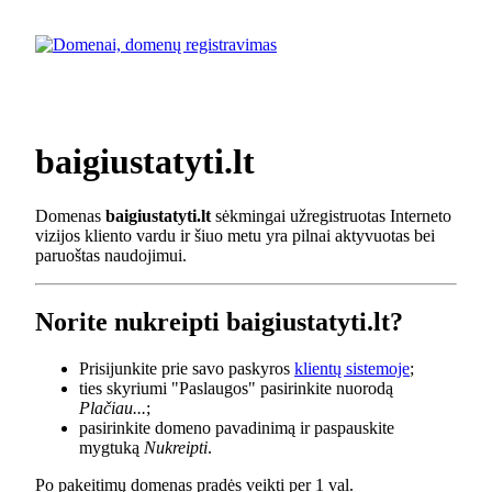
baigiustatyti.lt
Domenas
baigiustatyti.lt
sėkmingai užregistruotas Interneto
vizijos kliento vardu ir šiuo metu yra pilnai aktyvuotas bei
paruoštas naudojimui.
Norite nukreipti baigiustatyti.lt?
Prisijunkite prie savo paskyros
klientų sistemoje
;
ties skyriumi "Paslaugos" pasirinkite nuorodą
Plačiau...
;
pasirinkite domeno pavadinimą ir paspauskite
mygtuką
Nukreipti
.
Po pakeitimų domenas pradės veikti per 1 val.