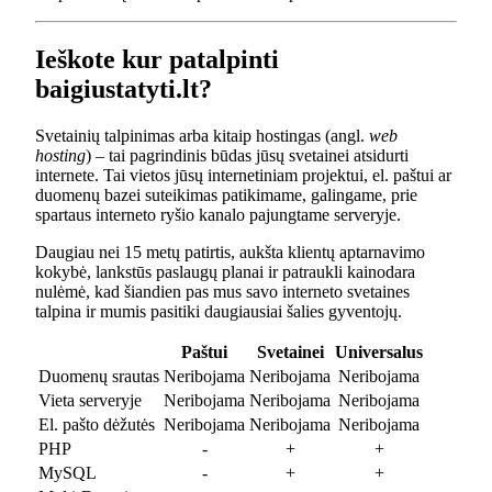
Ieškote kur patalpinti
baigiustatyti.lt?
Svetainių talpinimas arba kitaip hostingas (angl.
web
hosting
) – tai pagrindinis būdas jūsų svetainei atsidurti
internete. Tai vietos jūsų internetiniam projektui, el. paštui ar
duomenų bazei suteikimas patikimame, galingame, prie
spartaus interneto ryšio kanalo pajungtame serveryje.
Daugiau nei 15 metų patirtis, aukšta klientų aptarnavimo
kokybė, lankstūs paslaugų planai ir patraukli kainodara
nulėmė, kad šiandien pas mus savo interneto svetaines
talpina ir mumis pasitiki daugiausiai šalies gyventojų.
Paštui
Svetainei
Universalus
Duomenų srautas
Neribojama
Neribojama
Neribojama
Vieta serveryje
Neribojama
Neribojama
Neribojama
El. pašto dėžutės
Neribojama
Neribojama
Neribojama
PHP
-
+
+
MySQL
-
+
+