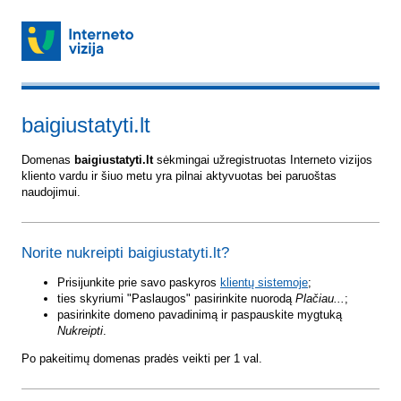
baigiustatyti.lt
Domenas
baigiustatyti.lt
sėkmingai užregistruotas Interneto vizijos
kliento vardu ir šiuo metu yra pilnai aktyvuotas bei paruoštas
naudojimui.
Norite nukreipti baigiustatyti.lt?
Prisijunkite prie savo paskyros
klientų sistemoje
;
ties skyriumi "Paslaugos" pasirinkite nuorodą
Plačiau...
;
pasirinkite domeno pavadinimą ir paspauskite mygtuką
Nukreipti
.
Po pakeitimų domenas pradės veikti per 1 val.