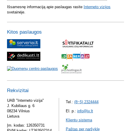
Išsamesnę informaciją apie paslaugas rasite
Interneto vizijos
svetainėje.
Kitos paslaugos
Rekvizitai
UAB "Interneto vizija"
Tel.:
(8~5) 2324444
J. Kubiliaus g. 6
08234 Vilnius
El. p.:
info@iv.lt
Lietuva
Klientų sistema
Įm. kodas: 126350731
Paštas per naršyklę
PVM kodas: LT263507314