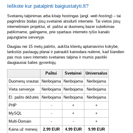
Ieškote kur patalpinti baigiustatyti.lt?
Svetainių talpinimas arba kitaip hostingas (angl.
web hosting
) – tai
pagrindinis būdas jūsų svetainei atsidurti internete. Tai vietos jūsų
internetiniam projektui, el. paštui ar duomenų bazei suteikimas
patikimame, galingame, prie spartaus interneto ryšio kanalo
pajungtame serveryje.
Daugiau nei 15 metų patirtis, aukšta klientų aptarnavimo kokybė,
lankstūs paslaugų planai ir patraukli kainodara nulėmė, kad šiandien
pas mus savo interneto svetaines talpina ir mumis pasitiki
daugiausiai šalies gyventojų.
Paštui
Svetainei
Universalus
Duomenų srautas
Neribojama
Neribojama
Neribojama
Vieta serveryje
Neribojama
Neribojama
Neribojama
El. pašto dėžutės
Neribojama
Neribojama
Neribojama
PHP
-
+
+
MySQL
-
+
+
Multi-Domain
-
-
+
Kaina už mėnesį
2.99 EUR
4.99 EUR
9.99 EUR