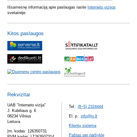
Išsamesnę informaciją apie paslaugas rasite
Interneto vizijos
svetainėje.
Kitos paslaugos
Rekvizitai
UAB "Interneto vizija"
Tel.:
(8~5) 2324444
J. Kubiliaus g. 6
08234 Vilnius
El. p.:
info@iv.lt
Lietuva
Klientų sistema
Įm. kodas: 126350731
Paštas per naršyklę
PVM kodas: LT263507314