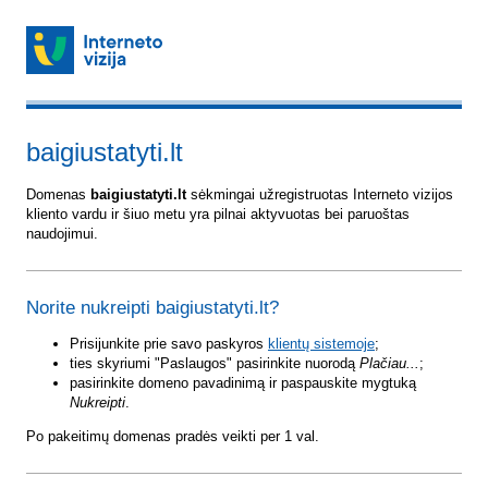
baigiustatyti.lt
Domenas
baigiustatyti.lt
sėkmingai užregistruotas Interneto vizijos
kliento vardu ir šiuo metu yra pilnai aktyvuotas bei paruoštas
naudojimui.
Norite nukreipti baigiustatyti.lt?
Prisijunkite prie savo paskyros
klientų sistemoje
;
ties skyriumi "Paslaugos" pasirinkite nuorodą
Plačiau...
;
pasirinkite domeno pavadinimą ir paspauskite mygtuką
Nukreipti
.
Po pakeitimų domenas pradės veikti per 1 val.