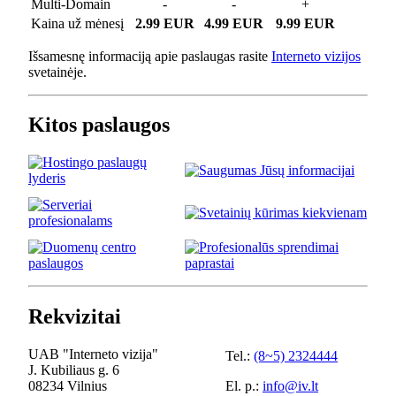
Multi-Domain
-
-
+
Kaina už mėnesį
2.99 EUR
4.99 EUR
9.99 EUR
Išsamesnę informaciją apie paslaugas rasite
Interneto vizijos
svetainėje.
Kitos paslaugos
Rekvizitai
UAB "Interneto vizija"
Tel.:
(8~5) 2324444
J. Kubiliaus g. 6
08234 Vilnius
El. p.:
info@iv.lt