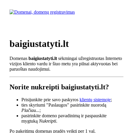
baigiustatyti.lt
Domenas
baigiustatyti.lt
sėkmingai užregistruotas Interneto
vizijos kliento vardu ir šiuo metu yra pilnai aktyvuotas bei
paruoštas naudojimui.
Norite nukreipti baigiustatyti.lt?
Prisijunkite prie savo paskyros
klientų sistemoje
;
ties skyriumi "Paslaugos" pasirinkite nuorodą
Plačiau...
;
pasirinkite domeno pavadinimą ir paspauskite
mygtuką
Nukreipti
.
Po pakeitimų domenas pradės veikti per 1 val.