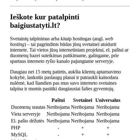
Ieškote kur patalpinti
baigiustatyti.lt?
Svetainių talpinimas arba kitaip hostingas (angl.
web
hosting
) – tai pagrindinis būdas jūsų svetainei atsidurti
internete. Tai vietos jūsų internetiniam projektui, el. paštui ar
duomenų bazei suteikimas patikimame, galingame, prie
spartaus interneto ryšio kanalo pajungtame serveryje.
Daugiau nei 15 metų patirtis, aukšta klientų aptarnavimo
kokybė, lankstūs paslaugų planai ir patraukli kainodara
nulėmė, kad šiandien pas mus savo interneto svetaines
talpina ir mumis pasitiki daugiausiai šalies gyventojų.
Paštui
Svetainei
Universalus
Duomenų srautas
Neribojama
Neribojama
Neribojama
Vieta serveryje
Neribojama
Neribojama
Neribojama
El. pašto dėžutės
Neribojama
Neribojama
Neribojama
PHP
-
+
+
MySQL
-
+
+