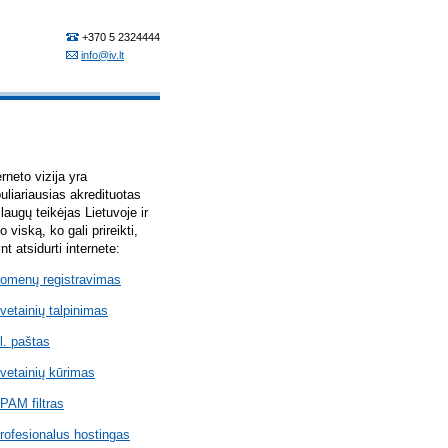
erneto vizija yra
uliariausias akredituotas
laugų teikėjas Lietuvoje ir
lo viską, ko gali prireikti,
int atsidurti internete:
omenų registravimas
vetainių talpinimas
l. paštas
vetainių kūrimas
PAM filtras
rofesionalus hostingas