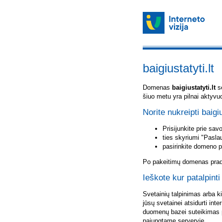
baigiustatyti.lt
Domenas
baigiustatyti.lt
sė
šiuo metu yra pilnai aktyvu
Norite nukreipti baigiu
Prisijunkite prie sa
ties skyriumi "Pasla
pasirinkite domeno 
Po pakeitimų domenas pradė
Ieškote kur patalpinti 
Svetainių talpinimas arba k
jūsų svetainei atsidurti inte
duomenų bazei suteikimas p
pajungtame serveryje.