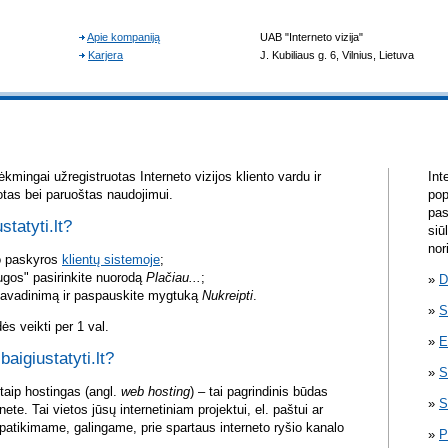
kmingai užregistruotas Interneto vizijos kliento vardu ir
Int
otas bei paruoštas naudojimui.
pop
pas
statyti.lt?
siū
nor
vo paskyros
klientų sistemoje
;
ugos" pasirinkite nuorodą
Plačiau...
;
D
pavadinimą ir paspauskite mygtuką
Nukreipti
.
S
s veikti per 1 val.
E
baigiustatyti.lt?
S
itaip hostingas (angl.
web hosting
) – tai pagrindinis būdas
S
rnete. Tai vietos jūsų internetiniam projektui, el. paštui ar
atikimame, galingame, prie spartaus interneto ryšio kanalo
P