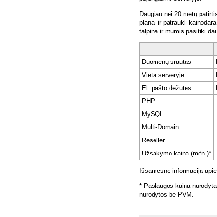
Daugiau nei 20 metų patirti
planai ir patraukli kainoda
talpina ir mumis pasitiki da
Duomenų srautas
Vieta serveryje
El. pašto dėžutės
PHP
MySQL
Multi-Domain
Reseller
Užsakymo kaina (mėn.)*
Išsamesnę informaciją apie
* Paslaugos kaina nurodyta
nurodytos be PVM.