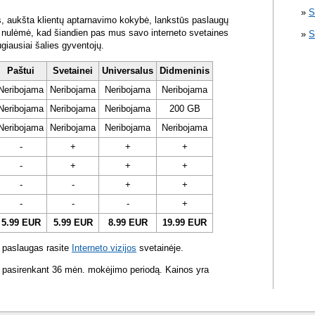
S
s, aukšta klientų aptarnavimo kokybė, lankstūs paslaugų
ra nulėmė, kad šiandien pas mus savo interneto svetaines
S
ugiausiai šalies gyventojų.
Paštui
Svetainei
Universalus
Didmeninis
Neribojama
Neribojama
Neribojama
Neribojama
Neribojama
Neribojama
Neribojama
200 GB
Neribojama
Neribojama
Neribojama
Neribojama
-
+
+
+
-
+
+
+
-
-
+
+
-
-
-
+
5.99 EUR
5.99 EUR
8.99 EUR
19.99 EUR
 paslaugas rasite
Interneto vizijos
svetainėje.
 pasirenkant 36 mėn. mokėjimo periodą. Kainos yra