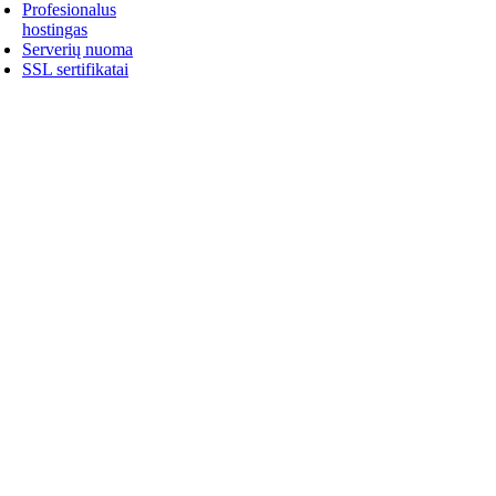
Profesionalus
hostingas
Serverių nuoma
SSL sertifikatai