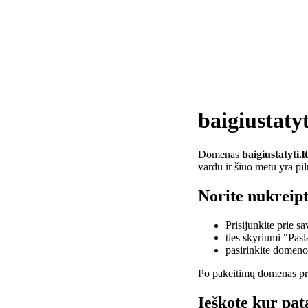
baigiustatyt
Domenas
baigiustatyti.lt
vardu ir šiuo metu yra pi
Norite nukreipti
Prisijunkite prie 
ties skyriumi "Pas
pasirinkite domen
Po pakeitimų domenas pra
Ieškote kur pata