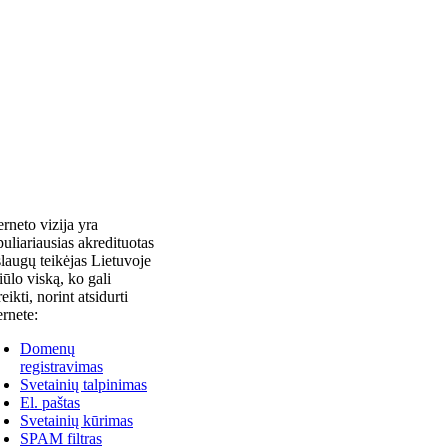
erneto vizija yra
uliariausias akredituotas
laugų teikėjas Lietuvoje
siūlo viską, ko gali
reikti, norint atsidurti
ernete:
Domenų
registravimas
Svetainių talpinimas
El. paštas
Svetainių kūrimas
SPAM filtras