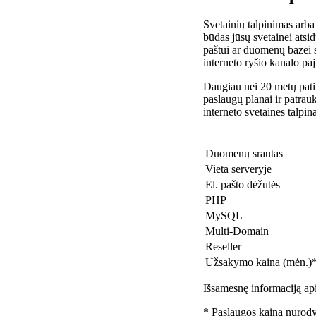
Svetainių talpinimas arba
būdas jūsų svetainei atsidu
paštui ar duomenų bazei 
interneto ryšio kanalo pa
Daugiau nei 20 metų patir
paslaugų planai ir patra
interneto svetaines talpin
Duomenų srautas
Vieta serveryje
El. pašto dėžutės
PHP
MySQL
Multi-Domain
Reseller
Užsakymo kaina (mėn.)
Išsamesnę informaciją api
* Paslaugos kaina nurody