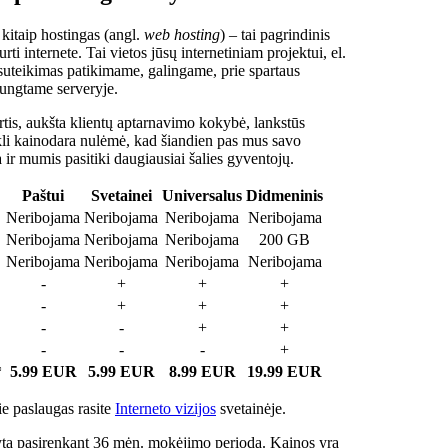
 kitaip hostingas (angl.
web hosting
) – tai pagrindinis
rti internete. Tai vietos jūsų internetiniam projektui, el.
suteikimas patikimame, galingame, prie spartaus
jungtame serveryje.
tis, aukšta klientų aptarnavimo kokybė, lankstūs
ukli kainodara nulėmė, kad šiandien pas mus savo
a ir mumis pasitiki daugiausiai šalies gyventojų.
Paštui
Svetainei
Universalus
Didmeninis
Neribojama
Neribojama
Neribojama
Neribojama
Neribojama
Neribojama
Neribojama
200 GB
Neribojama
Neribojama
Neribojama
Neribojama
-
+
+
+
-
+
+
+
-
-
+
+
-
-
-
+
*
5.99 EUR
5.99 EUR
8.99 EUR
19.99 EUR
e paslaugas rasite
Interneto vizijos
svetainėje.
ta pasirenkant 36 mėn. mokėjimo periodą. Kainos yra