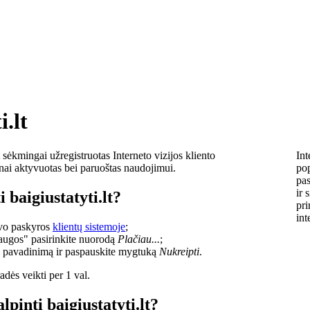
i.lt
sėkmingai užregistruotas Interneto vizijos kliento
Int
lnai aktyvuotas bei paruoštas naudojimui.
pop
pas
ir 
 baigiustatyti.lt?
pri
int
savo paskyros
klientų sistemoje
;
laugos" pasirinkite nuorodą
Plačiau...
;
o pavadinimą ir paspauskite mygtuką
Nukreipti
.
dės veikti per 1 val.
lpinti baigiustatyti.lt?