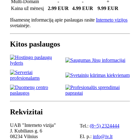
Multi-Domain
-
-
+
Kaina už mėnesį
2.99 EUR
4.99 EUR
9.99 EUR
Išsamesnę informaciją apie paslaugas rasite
Interneto vizijos
svetainėje.
Kitos paslaugos
Rekvizitai
UAB "Interneto vizija"
Tel.:
(8~5) 2324444
J. Kubiliaus g. 6
08234 Vilnius
El. p.:
info@iv.lt