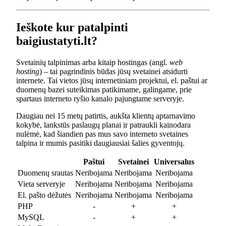
Ieškote kur patalpinti
baigiustatyti.lt?
Svetainių talpinimas arba kitaip hostingas (angl.
web
hosting
) – tai pagrindinis būdas jūsų svetainei atsidurti
internete. Tai vietos jūsų internetiniam projektui, el. paštui ar
duomenų bazei suteikimas patikimame, galingame, prie
spartaus interneto ryšio kanalo pajungtame serveryje.
Daugiau nei 15 metų patirtis, aukšta klientų aptarnavimo
kokybė, lankstūs paslaugų planai ir patraukli kainodara
nulėmė, kad šiandien pas mus savo interneto svetaines
talpina ir mumis pasitiki daugiausiai šalies gyventojų.
Paštui
Svetainei
Universalus
Duomenų srautas
Neribojama
Neribojama
Neribojama
Vieta serveryje
Neribojama
Neribojama
Neribojama
El. pašto dėžutės
Neribojama
Neribojama
Neribojama
PHP
-
+
+
MySQL
-
+
+