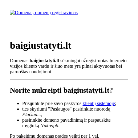
baigiustatyti.lt
Domenas
baigiustatyti.lt
sėkmingai užregistruotas Interneto
vizijos kliento vardu ir šiuo metu yra pilnai aktyvuotas bei
paruoštas naudojimui.
Norite nukreipti baigiustatyti.lt?
Prisijunkite prie savo paskyros
klientų sistemoje
;
ties skyriumi "Paslaugos" pasirinkite nuorodą
Plačiau...
;
pasirinkite domeno pavadinimą ir paspauskite
mygtuką
Nukreipti
.
Po pakeitimų domenas pradės veikti per 1 val.