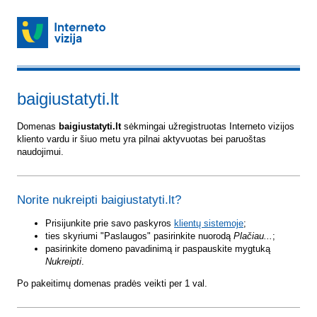
baigiustatyti.lt
Domenas
baigiustatyti.lt
sėkmingai užregistruotas Interneto vizijos
kliento vardu ir šiuo metu yra pilnai aktyvuotas bei paruoštas
naudojimui.
Norite nukreipti baigiustatyti.lt?
Prisijunkite prie savo paskyros
klientų sistemoje
;
ties skyriumi "Paslaugos" pasirinkite nuorodą
Plačiau...
;
pasirinkite domeno pavadinimą ir paspauskite mygtuką
Nukreipti
.
Po pakeitimų domenas pradės veikti per 1 val.