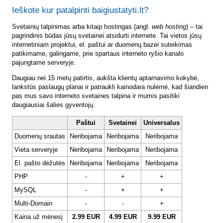
Ieškote kur patalpinti baigiustatyti.lt?
Svetainių talpinimas arba kitaip hostingas (angl.
web hosting
) – tai
pagrindinis būdas jūsų svetainei atsidurti internete. Tai vietos jūsų
internetiniam projektui, el. paštui ar duomenų bazei suteikimas
patikimame, galingame, prie spartaus interneto ryšio kanalo
pajungtame serveryje.
Daugiau nei 15 metų patirtis, aukšta klientų aptarnavimo kokybė,
lankstūs paslaugų planai ir patraukli kainodara nulėmė, kad šiandien
pas mus savo interneto svetaines talpina ir mumis pasitiki
daugiausiai šalies gyventojų.
Paštui
Svetainei
Universalus
Duomenų srautas
Neribojama
Neribojama
Neribojama
Vieta serveryje
Neribojama
Neribojama
Neribojama
El. pašto dėžutės
Neribojama
Neribojama
Neribojama
PHP
-
+
+
MySQL
-
+
+
Multi-Domain
-
-
+
Kaina už mėnesį
2.99 EUR
4.99 EUR
9.99 EUR