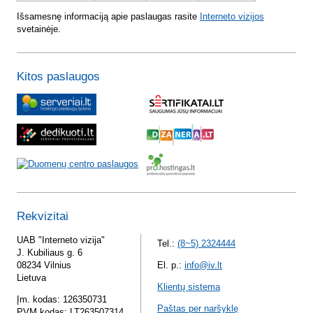
Išsamesnę informaciją apie paslaugas rasite
Interneto vizijos
svetainėje.
Kitos paslaugos
Rekvizitai
UAB "Interneto vizija"
Tel.:
(8~5) 2324444
J. Kubiliaus g. 6
08234 Vilnius
El. p.:
info@iv.lt
Lietuva
Klientų sistema
Įm. kodas: 126350731
Paštas per naršyklę
PVM kodas: LT263507314