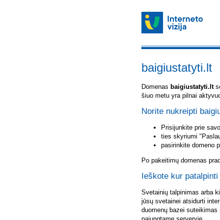
baigiustatyti.lt
Domenas
baigiustatyti.lt
sė
šiuo metu yra pilnai aktyvu
Norite nukreipti baigiu
Prisijunkite prie sa
ties skyriumi "Pasla
pasirinkite domeno 
Po pakeitimų domenas pradė
Ieškote kur patalpinti 
Svetainių talpinimas arba k
jūsų svetainei atsidurti inte
duomenų bazei suteikimas p
pajungtame serveryje.