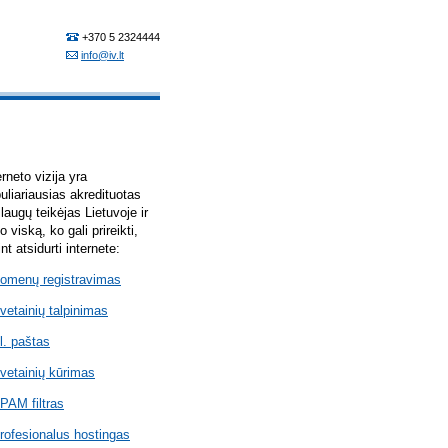
erneto vizija yra
uliariausias akredituotas
laugų teikėjas Lietuvoje ir
lo viską, ko gali prireikti,
int atsidurti internete:
omenų registravimas
vetainių talpinimas
l. paštas
vetainių kūrimas
PAM filtras
rofesionalus hostingas