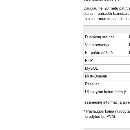
Daugiau nei 20 metų patirti
planai ir patraukli kainoda
talpina ir mumis pasitiki da
Duomenų srautas
Vieta serveryje
El. pašto dėžutės
PHP
MySQL
Multi-Domain
Reseller
Užsakymo kaina (mėn.)*
Išsamesnę informaciją apie
* Paslaugos kaina nurodyta
nurodytos be PVM.