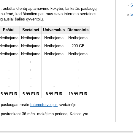
S
s, aukšta klientų aptarnavimo kokybė, lankstūs paslaugų
ra nulėmė, kad šiandien pas mus savo interneto svetaines
S
ugiausiai šalies gyventojų.
Paštui
Svetainei
Universalus
Didmeninis
Neribojama
Neribojama
Neribojama
Neribojama
Neribojama
Neribojama
Neribojama
200 GB
Neribojama
Neribojama
Neribojama
Neribojama
-
+
+
+
-
+
+
+
-
-
+
+
-
-
-
+
5.99 EUR
5.99 EUR
8.99 EUR
19.99 EUR
 paslaugas rasite
Interneto vizijos
svetainėje.
 pasirenkant 36 mėn. mokėjimo periodą. Kainos yra