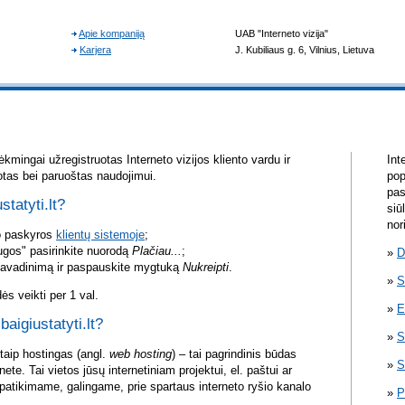
kmingai užregistruotas Interneto vizijos kliento vardu ir
Int
otas bei paruoštas naudojimui.
pop
pas
statyti.lt?
siū
nor
vo paskyros
klientų sistemoje
;
ugos" pasirinkite nuorodą
Plačiau...
;
D
pavadinimą ir paspauskite mygtuką
Nukreipti
.
S
s veikti per 1 val.
E
baigiustatyti.lt?
S
itaip hostingas (angl.
web hosting
) – tai pagrindinis būdas
S
rnete. Tai vietos jūsų internetiniam projektui, el. paštui ar
atikimame, galingame, prie spartaus interneto ryšio kanalo
P