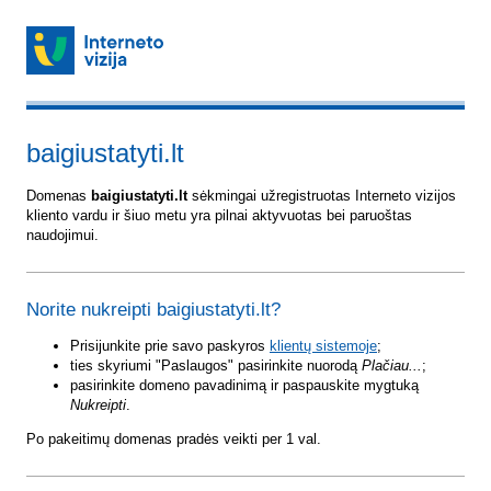
baigiustatyti.lt
Domenas
baigiustatyti.lt
sėkmingai užregistruotas Interneto vizijos
kliento vardu ir šiuo metu yra pilnai aktyvuotas bei paruoštas
naudojimui.
Norite nukreipti baigiustatyti.lt?
Prisijunkite prie savo paskyros
klientų sistemoje
;
ties skyriumi "Paslaugos" pasirinkite nuorodą
Plačiau...
;
pasirinkite domeno pavadinimą ir paspauskite mygtuką
Nukreipti
.
Po pakeitimų domenas pradės veikti per 1 val.