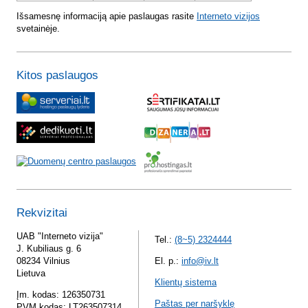
Išsamesnę informaciją apie paslaugas rasite
Interneto vizijos
svetainėje.
Kitos paslaugos
Rekvizitai
UAB "Interneto vizija"
Tel.:
(8~5) 2324444
J. Kubiliaus g. 6
08234 Vilnius
El. p.:
info@iv.lt
Lietuva
Klientų sistema
Įm. kodas: 126350731
Paštas per naršyklę
PVM kodas: LT263507314