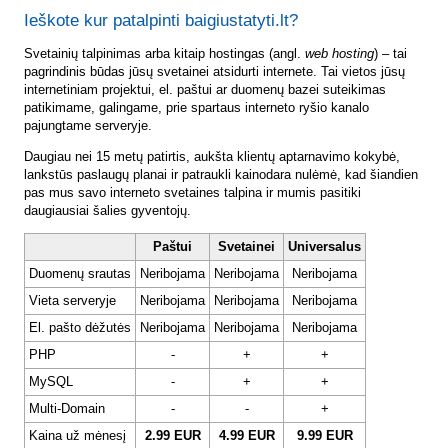
Ieškote kur patalpinti baigiustatyti.lt?
Svetainių talpinimas arba kitaip hostingas (angl.
web hosting
) – tai
pagrindinis būdas jūsų svetainei atsidurti internete. Tai vietos jūsų
internetiniam projektui, el. paštui ar duomenų bazei suteikimas
patikimame, galingame, prie spartaus interneto ryšio kanalo
pajungtame serveryje.
Daugiau nei 15 metų patirtis, aukšta klientų aptarnavimo kokybė,
lankstūs paslaugų planai ir patraukli kainodara nulėmė, kad šiandien
pas mus savo interneto svetaines talpina ir mumis pasitiki
daugiausiai šalies gyventojų.
Paštui
Svetainei
Universalus
Duomenų srautas
Neribojama
Neribojama
Neribojama
Vieta serveryje
Neribojama
Neribojama
Neribojama
El. pašto dėžutės
Neribojama
Neribojama
Neribojama
PHP
-
+
+
MySQL
-
+
+
Multi-Domain
-
-
+
Kaina už mėnesį
2.99 EUR
4.99 EUR
9.99 EUR