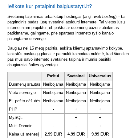
Ieškote kur patalpinti baigiustatyti.lt?
Svetainių talpinimas arba kitaip hostingas (angl.
web hosting
) – tai
pagrindinis būdas jūsų svetainei atsidurti internete. Tai vietos jūsų
internetiniam projektui, el. paštui ar duomenų bazei suteikimas
patikimame, galingame, prie spartaus interneto ryšio kanalo
pajungtame serveryje.
Daugiau nei 15 metų patirtis, aukšta klientų aptarnavimo kokybė,
lankstūs paslaugų planai ir patraukli kainodara nulėmė, kad šiandien
pas mus savo interneto svetaines talpina ir mumis pasitiki
daugiausiai šalies gyventojų.
Paštui
Svetainei
Universalus
Duomenų srautas
Neribojama
Neribojama
Neribojama
Vieta serveryje
Neribojama
Neribojama
Neribojama
El. pašto dėžutės
Neribojama
Neribojama
Neribojama
PHP
-
+
+
MySQL
-
+
+
Multi-Domain
-
-
+
Kaina už mėnesį
2.99 EUR
4.99 EUR
9.99 EUR