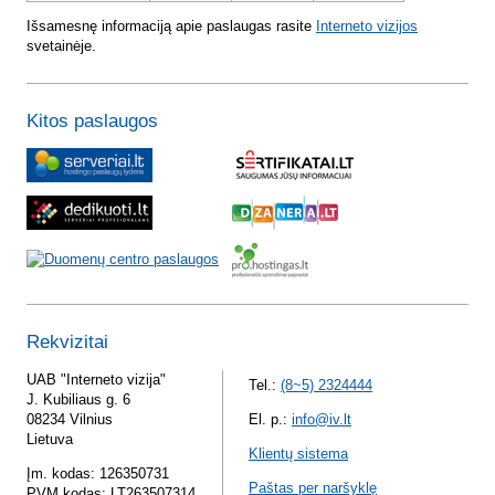
Išsamesnę informaciją apie paslaugas rasite
Interneto vizijos
svetainėje.
Kitos paslaugos
Rekvizitai
UAB "Interneto vizija"
Tel.:
(8~5) 2324444
J. Kubiliaus g. 6
08234 Vilnius
El. p.:
info@iv.lt
Lietuva
Klientų sistema
Įm. kodas: 126350731
Paštas per naršyklę
PVM kodas: LT263507314