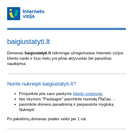
baigiustatyti.lt
Domenas
baigiustatyti.lt
sėkmingai užregistruotas Interneto vizijos
kliento vardu ir šiuo metu yra pilnai aktyvuotas bei paruoštas
naudojimui.
Norite nukreipti baigiustatyti.lt?
Prisijunkite prie savo paskyros
klientų sistemoje
;
ties skyriumi "Paslaugos" pasirinkite nuorodą
Plačiau...
;
pasirinkite domeno pavadinimą ir paspauskite mygtuką
Nukreipti
.
Po pakeitimų domenas pradės veikti per 1 val.