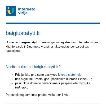
baigiustatyti.lt
Domenas
baigiustatyti.lt
sėkmingai užregistruotas Interneto vizijos
kliento vardu ir šiuo metu yra pilnai aktyvuotas bei paruoštas
naudojimui.
Norite nukreipti baigiustatyti.lt?
Prisijunkite prie savo paskyros
klientų sistemoje
;
ties skyriumi "Paslaugos" pasirinkite nuorodą
Plačiau...
;
pasirinkite domeno pavadinimą ir paspauskite mygtuką
Nukreipti
.
Po pakeitimų domenas pradės veikti per 1 val.