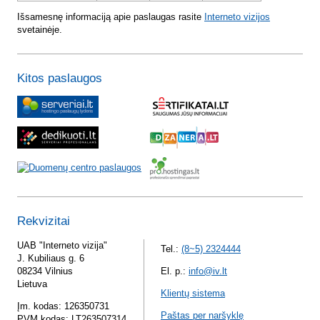
Išsamesnę informaciją apie paslaugas rasite
Interneto vizijos
svetainėje.
Kitos paslaugos
Rekvizitai
UAB "Interneto vizija"
Tel.:
(8~5) 2324444
J. Kubiliaus g. 6
08234 Vilnius
El. p.:
info@iv.lt
Lietuva
Klientų sistema
Įm. kodas: 126350731
Paštas per naršyklę
PVM kodas: LT263507314