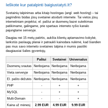
Ieškote kur patalpinti baigiustatyti.lt?
Svetainių talpinimas arba kitaip hostingas (angl.
web hosting
) – tai
pagrindinis būdas jūsų svetainei atsidurti internete. Tai vietos jūsų
internetiniam projektui, el. paštui ar duomenų bazei suteikimas
patikimame, galingame, prie spartaus interneto ryšio kanalo
pajungtame serveryje.
Daugiau nei 15 metų patirtis, aukšta klientų aptarnavimo kokybė,
lankstūs paslaugų planai ir patraukli kainodara nulėmė, kad šiandien
pas mus savo interneto svetaines talpina ir mumis pasitiki
daugiausiai šalies gyventojų.
Paštui
Svetainei
Universalus
Duomenų srautas
Neribojama
Neribojama
Neribojama
Vieta serveryje
Neribojama
Neribojama
Neribojama
El. pašto dėžutės
Neribojama
Neribojama
Neribojama
PHP
-
+
+
MySQL
-
+
+
Multi-Domain
-
-
+
Kaina už mėnesį
2.99 EUR
4.99 EUR
9.99 EUR