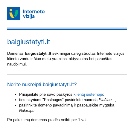
baigiustatyti.lt
Domenas
baigiustatyti.lt
sėkmingai užregistruotas Interneto vizijos
kliento vardu ir šiuo metu yra pilnai aktyvuotas bei paruoštas
naudojimui.
Norite nukreipti baigiustatyti.lt?
Prisijunkite prie savo paskyros
klientų sistemoje
;
ties skyriumi "Paslaugos" pasirinkite nuorodą
Plačiau...
;
pasirinkite domeno pavadinimą ir paspauskite mygtuką
Nukreipti
.
Po pakeitimų domenas pradės veikti per 1 val.