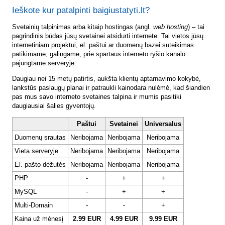
Ieškote kur patalpinti baigiustatyti.lt?
Svetainių talpinimas arba kitaip hostingas (angl.
web hosting
) – tai
pagrindinis būdas jūsų svetainei atsidurti internete. Tai vietos jūsų
internetiniam projektui, el. paštui ar duomenų bazei suteikimas
patikimame, galingame, prie spartaus interneto ryšio kanalo
pajungtame serveryje.
Daugiau nei 15 metų patirtis, aukšta klientų aptarnavimo kokybė,
lankstūs paslaugų planai ir patraukli kainodara nulėmė, kad šiandien
pas mus savo interneto svetaines talpina ir mumis pasitiki
daugiausiai šalies gyventojų.
Paštui
Svetainei
Universalus
Duomenų srautas
Neribojama
Neribojama
Neribojama
Vieta serveryje
Neribojama
Neribojama
Neribojama
El. pašto dėžutės
Neribojama
Neribojama
Neribojama
PHP
-
+
+
MySQL
-
+
+
Multi-Domain
-
-
+
Kaina už mėnesį
2.99 EUR
4.99 EUR
9.99 EUR