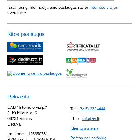
Išsamesnę informaciją apie paslaugas rasite
Interneto vizijos
svetainėje.
Kitos paslaugos
Rekvizitai
UAB "Interneto vizija"
Tel.:
(8~5) 2324444
J. Kubiliaus g. 6
08234 Vilnius
El. p.:
info@iv.lt
Lietuva
Klientų sistema
Įm. kodas: 126350731
Paštas per naršyklę
PVM kodas: LT263507314