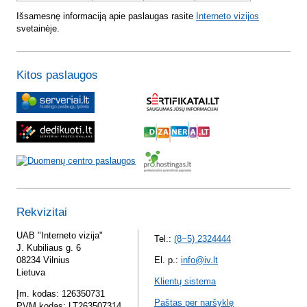
Išsamesnę informaciją apie paslaugas rasite
Interneto vizijos
svetainėje.
Kitos paslaugos
Rekvizitai
UAB "Interneto vizija"
Tel.:
(8~5) 2324444
J. Kubiliaus g. 6
08234 Vilnius
El. p.:
info@iv.lt
Lietuva
Klientų sistema
Įm. kodas: 126350731
Paštas per naršyklę
PVM kodas: LT263507314