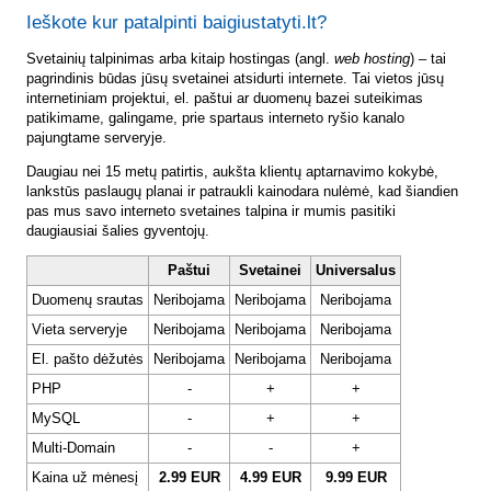
Ieškote kur patalpinti baigiustatyti.lt?
Svetainių talpinimas arba kitaip hostingas (angl.
web hosting
) – tai
pagrindinis būdas jūsų svetainei atsidurti internete. Tai vietos jūsų
internetiniam projektui, el. paštui ar duomenų bazei suteikimas
patikimame, galingame, prie spartaus interneto ryšio kanalo
pajungtame serveryje.
Daugiau nei 15 metų patirtis, aukšta klientų aptarnavimo kokybė,
lankstūs paslaugų planai ir patraukli kainodara nulėmė, kad šiandien
pas mus savo interneto svetaines talpina ir mumis pasitiki
daugiausiai šalies gyventojų.
Paštui
Svetainei
Universalus
Duomenų srautas
Neribojama
Neribojama
Neribojama
Vieta serveryje
Neribojama
Neribojama
Neribojama
El. pašto dėžutės
Neribojama
Neribojama
Neribojama
PHP
-
+
+
MySQL
-
+
+
Multi-Domain
-
-
+
Kaina už mėnesį
2.99 EUR
4.99 EUR
9.99 EUR