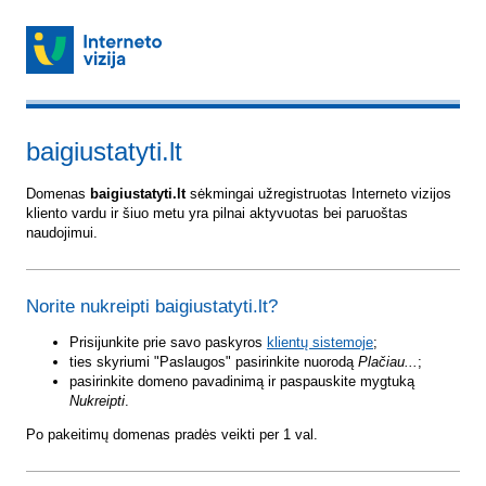
baigiustatyti.lt
Domenas
baigiustatyti.lt
sėkmingai užregistruotas Interneto vizijos
kliento vardu ir šiuo metu yra pilnai aktyvuotas bei paruoštas
naudojimui.
Norite nukreipti baigiustatyti.lt?
Prisijunkite prie savo paskyros
klientų sistemoje
;
ties skyriumi "Paslaugos" pasirinkite nuorodą
Plačiau...
;
pasirinkite domeno pavadinimą ir paspauskite mygtuką
Nukreipti
.
Po pakeitimų domenas pradės veikti per 1 val.